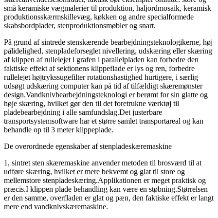
små keramiske vægmalerier til produktion, haljordmosaik, keramisk
produktionsskærmskillevæg, køkken og andre specialformede
skabsbordplader, stenproduktionsmøbler og snart.
På grund af sintrede stenskærende bearbejdningsteknologikerne, høj
pålidelighed, stenpladeforseglet nivellering, udskæring eller skæring
af klippen af ​​rullelejet i grafen i parallelpladen kan forbedre den
faktiske effekt af sektionens klippeflade er lys og ren, forbedre
rullelejet højtrykssugefilter rotationshastighed hurtigere, i særlig
udsøgt udskæring computer kan på tid af tilfældigt skæremønster
design.Vandknivbearbejdningsteknologi er berømt for sin glatte og
høje skæring, hvilket gør den til det foretrukne værktøj til
pladebearbejdning i alle samfundslag.Det justerbare
transportsystemsoftware har et større samlet transportareal og kan
behandle op til 3 meter klippeplade.
De overordnede egenskaber af stenpladeskæremaskine
1, sintret sten skæremaskine anvender metoden til brosværd til at
udføre skæring, hvilket er mere bekvemt og glat til store og
mellemstore stenpladeskæring.Applikationen er meget praktisk og
præcis.I klippen plade behandling kan være en støbning.Størrelsen
er den samme, overfladen er glat og pæn, den faktiske effekt er langt
mere end vandknivskæremaskine.