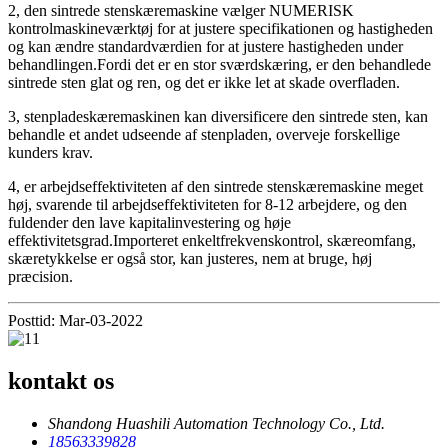
2, den sintrede stenskæremaskine vælger NUMERISK
kontrolmaskineværktøj for at justere specifikationen og hastigheden
og kan ændre standardværdien for at justere hastigheden under
behandlingen.Fordi det er en stor sværdskæring, er den behandlede
sintrede sten glat og ren, og det er ikke let at skade overfladen.
3, stenpladeskæremaskinen kan diversificere den sintrede sten, kan
behandle et andet udseende af stenpladen, overveje forskellige
kunders krav.
4, er arbejdseffektiviteten af ​​den sintrede stenskæremaskine meget
høj, svarende til arbejdseffektiviteten for 8-12 arbejdere, og den
fuldender den lave kapitalinvestering og høje
effektivitetsgrad.Importeret enkeltfrekvenskontrol, skæreomfang,
skæretykkelse er også stor, kan justeres, nem at bruge, høj
præcision.
Posttid: Mar-03-2022
kontakt os
Shandong Huashili Automation Technology Co., Ltd.
18563339828