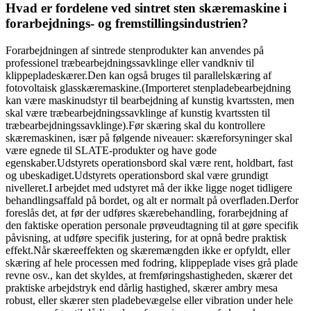
Hvad er fordelene ved sintret sten skæremaskine i
forarbejdnings- og fremstillingsindustrien?
Forarbejdningen af ​​sintrede stenprodukter kan anvendes på
professionel træbearbejdningssavklinge eller vandkniv til
klippepladeskærer.Den kan også bruges til parallelskæring af
fotovoltaisk glasskæremaskine.(Importeret stenpladebearbejdning
kan være maskinudstyr til bearbejdning af kunstig kvartssten, men
skal være træbearbejdningssavklinge af kunstig kvartssten til
træbearbejdningssavklinge).Før skæring skal du kontrollere
skæremaskinen, især på følgende niveauer: skæreforsyninger skal
være egnede til SLATE-produkter og have gode
egenskaber.Udstyrets operationsbord skal være rent, holdbart, fast
og ubeskadiget.Udstyrets operationsbord skal være grundigt
nivelleret.I arbejdet med udstyret må der ikke ligge noget tidligere
behandlingsaffald på bordet, og alt er normalt på overfladen.Derfor
foreslås det, at før der udføres skærebehandling, forarbejdning af
den faktiske operation personale prøveudtagning til at gøre specifik
påvisning, at udføre specifik justering, for at opnå bedre praktisk
effekt.Når skæreeffekten og skæremængden ikke er opfyldt, eller
skæring af hele processen med fodring, klippeplade vises grå plade
revne osv., kan det skyldes, at fremføringshastigheden, skærer det
praktiske arbejdstryk end dårlig hastighed, skærer ambry mesa
robust, eller skærer sten pladebevægelse eller vibration under hele