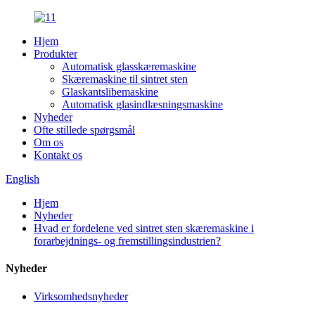
Hjem
Produkter
Automatisk glasskæremaskine
Skæremaskine til sintret sten
Glaskantslibemaskine
Automatisk glasindlæsningsmaskine
Nyheder
Ofte stillede spørgsmål
Om os
Kontakt os
English
Hjem
Nyheder
Hvad er fordelene ved sintret sten skæremaskine i
forarbejdnings- og fremstillingsindustrien?
Nyheder
Virksomhedsnyheder