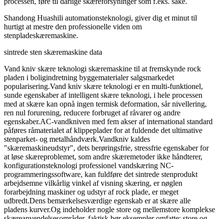
processen, føre til dårlige skæreforsyninger som f.eks. sake.
Shandong Huashili automationsteknologi, giver dig et minut til
hurtigt at mestre den professionelle viden om
stenpladeskæremaskine.
sintrede sten skæremaskine data
Vand kniv skære teknologi skæremaskine til at fremskynde rock
pladen i boligindretning byggematerialer salgsmarkedet
popularisering.Vand kniv skære teknologi er en multi-funktionel,
sunde egenskaber af intelligent skære teknologi, i hele processen
med at skære kan opnå ingen termisk deformation, sår nivellering,
ren nul forurening, reducere forbruget af råvarer og andre
egenskaber.AC-vandkniven med fem akser af international standard
påføres råmaterialet af klippeplader for at fuldende det ultimative
stenparket- og metalhåndværk.Vandkniv kaldes
"skæremaskineudstyr", dets berøringsfrie, stressfrie egenskaber for
at løse skæreproblemet, som andre skæremetoder ikke håndterer,
konfigurationsteknologi professionel vandskæring NC-
programmeringssoftware, kan fuldføre det sintrede stenprodukt
arbejdsemne vilkårlig vinkel af visning skæring, er nøglen
forarbejdning maskiner og udstyr af rock plade, er meget
udbredt.Dens bemærkelsesværdige egenskab er at skære alle
pladens kurver.Og indeholder nogle store og mellemstore komplekse
skæreanvendelsesområder, faktisk bør eksempler omfatte: store og