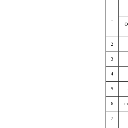
1
O
2
3
4
5
6
m
7