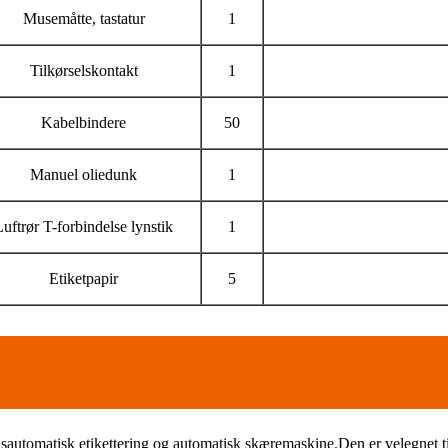
Musemåtte, tastatur
1
Tilkørselskontakt
1
Kabelbindere
50
Manuel oliedunk
1
Luftrør T-forbindelse lynstik
1
Etiketpapir
5
utomatisk etikettering og automatisk skæremaskine.Den er velegnet til 