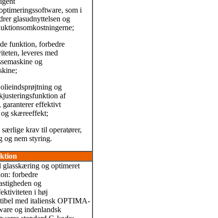
ligent
ptimeringssoftware, som i
drer glasudnyttelsen og
duktionsomkostningerne;
de funktion, forbedre
viteten, leveres med
ssemaskine og
skine;
olieindsprøjtning og
kjusteringsfunktion af
garanterer effektivt
t og skæreeffekt;
særlige krav til operatører,
g og nem styring.
ktion
l glasskæring og optimeret
on: forbedre
astigheden og
ektiviteten i høj
ibel med italiensk OPTIMA-
tware og indenlandsk