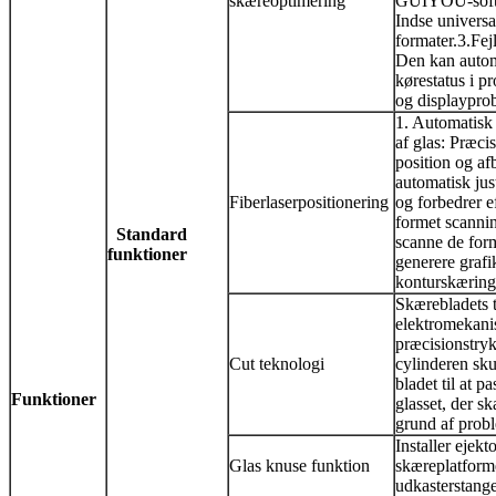
skæreoptimering
GUIYOU-softw
Indse universali
formater.
3.Fej
Den kan autom
kørestatus i p
og displaypro
1. Automatisk
af glas: Præcis
position og af
automatisk jus
Fiberlaserpositionering
og forbedrer e
formet scannin
Standard
scanne de for
funktioner
generere grafik
konturskæring
Skærebladets t
elektromekani
præcisionstryk
Cut teknologi
cylinderen skub
bladet til at pa
Funktioner
glasset, der s
grund af probl
Installer ejek
Glas knuse funktion
skæreplatform
udkasterstange