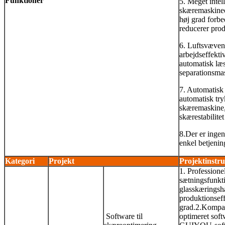
Funktioner
5. Meget intel
skæremaskineo
høj grad forbe
reducerer pro
6. Luftsvæven
arbejdseffekti
automatisk læ
separationsma
7. Automatisk 
automatisk try
skæremaskine, 
skærestabilite
8.Der er ingen 
enkel betjenin
Kategori
Projekt
Projektinstru
1. Professione
sætningsfunkti
glasskæringsh
produktionseff
grad.
2.Kompat
Software til
optimeret sof