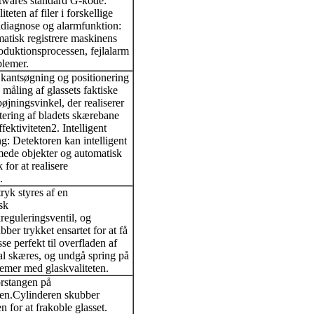
ares standard G-kode:
teten af ​​filer i forskellige
ldiagnose og alarmfunktion:
atisk registrere maskinens
roduktionsprocessen, fejlalarm
blemer.
 kantsøgning og positionering
 måling af glassets faktiske
bøjningsvinkel, der realiserer
tering af bladets skærebane
ffektiviteten
2. Intelligent
g: Detektoren kan intelligent
mede objekter og automatisk
 for at realisere
.
ryk styres af en
sk
reguleringsventil, og
ber trykket ensartet for at få
sse perfekt til overfladen af ​​
kal skæres, og undgå spring på
emer med glaskvaliteten.
torstangen på
en.Cylinderen skubber
n for at frakoble glasset.