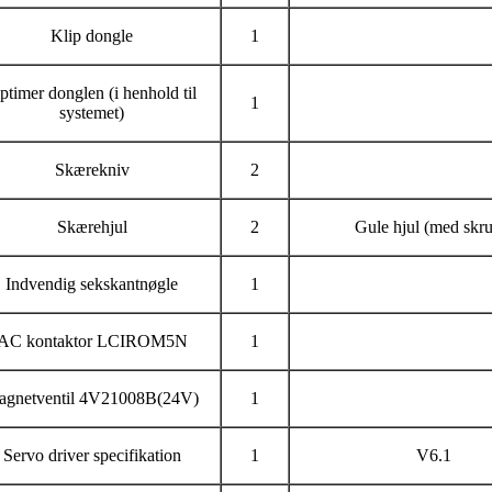
Klip dongle
1
ptimer donglen (i henhold til
1
systemet)
Skærekniv
2
Skærehjul
2
Gule hjul (med skru
Indvendig sekskantnøgle
1
AC kontaktor LCIROM5N
1
agnetventil 4V21008B(24V)
1
Servo driver specifikation
1
V6.1