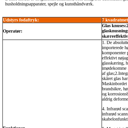
husholdningsapparater, spejle og kunsthåndværk.
Udstyrs fodaftryk
:
7 kvadratmet
Glas knuses
:
glasknusning
Operatør:
skæreeffektiv
1. De absolut
importerede hø
komponenter p
effektivt nøjag
glasskæring, h
imødekomme sk
af glas;
2.Integ
skåret glas ha
Maskinbordet e
brandsikre, hø
og korrosionsb
aldrig deforme
4. Infrarød s
infrarød scann
skabelonfunkt