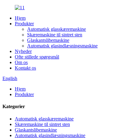
Hjem
Produkter
Automatisk glasskæremaskine
Skæremaskine til sintret sten
Glaskantslibemaskine
Automatisk glasindlæsningsmaskine
Nyheder
Ofte stillede spørgsmål
Om os
Kontakt os
English
Hjem
Produkter
Kategorier
Automatisk glasskæremaskine
Skæremaskine til sintret sten
Glaskantslibemaskine
Automatisk glasindlæsningsmaskine