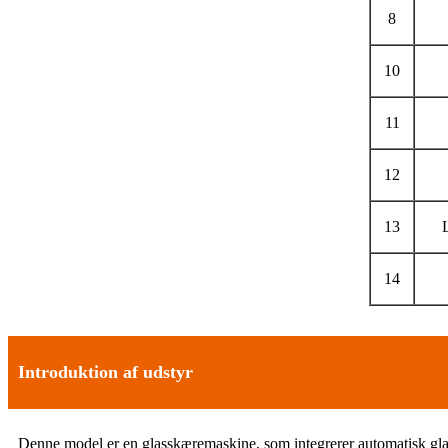
8
10
11
12
13
14
Introduktion af udstyr
Denne model er en glasskæremaskine, som integrerer automatisk glasa