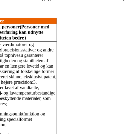
er
2 personer
(
Personer med
serfaring kan udnytte
iteten bedre
）
te værdimotorer og
jpræcisionsstativer og andre
å topniveau garanterer
tigheden og stabiliteten af ​​
ar en længere levetid og kan
æring af forskellige former
reret skinne, eksklusivt patent,
r højere præcision;
3.
r lavet af vandtætte,
j- og lavtemperaturbestandige
eskyttende materialer, som
res;
canningspunktfunktion og
ing specialformet
ion;