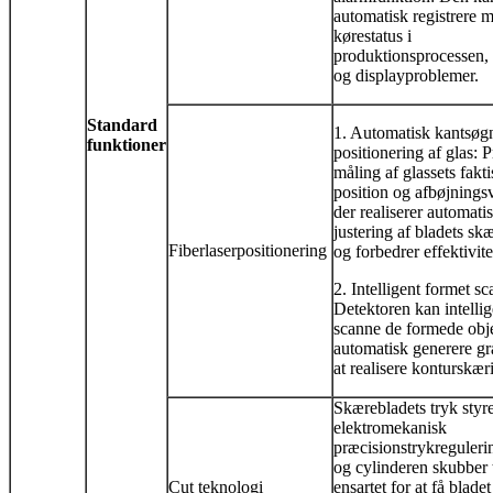
automatisk registrere 
kørestatus i
produktionsprocessen, 
og displayproblemer.
Standard
1. Automatisk kantsøg
funktioner
positionering af glas: 
måling af glassets fakt
position og afbøjnings
der realiserer automati
justering af bladets sk
Fiberlaserpositionering
og forbedrer effektivit
2. Intelligent formet s
Detektoren kan intellig
scanne de formede obj
automatisk generere gra
at realisere konturskær
Skærebladets tryk styre
elektromekanisk
præcisionstrykregulerin
og cylinderen skubber 
Cut teknologi
ensartet for at få bladet 