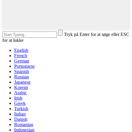
Tryk på Enter for at søge eller ESC
for at lukke
English
French
German
Portuguese
Spanish
Russian
Japanese
Korean
Arabic
Irish
Greek
Turkish
Italian
Danish
Romanian
Indonesian