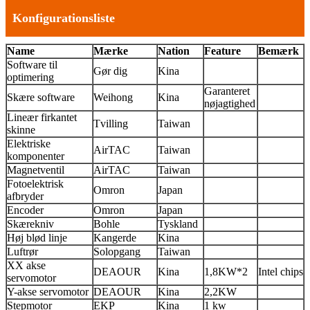
Konfigurationsliste
N
ame
Mærke
Nation
Feature
Bemærk
Software til
Gør dig
Kina
optimering
Garanteret
Skære software
Weihong
Kina
nøjagtighed
Lineær firkantet
Tvilling
Taiwan
skinne
Elektriske
AirTAC
Taiwan
komponenter
Magnetventil
AirTAC
Taiwan
Fotoelektrisk
Omron
Japan
afbryder
Encoder
Omron
Japan
Skærekniv
Bohle
Tyskland
Høj blød linje
Kangerde
Kina
Luftrør
Solopgang
Taiwan
XX akse
DEAOUR
Kina
1,8KW*2
Intel chips
servomotor
Y-akse servomotor
DEAOUR
Kina
2,2KW
Stepmotor
EKP
Kina
1 kw