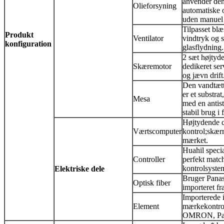
anvender de
Olieforsyning
automatiske 
uden manuel 
Tilpasset blæ
Produkt
Ventilator
vindtryk og s
konfiguration
glasflydning.
2 sæt højtyde
Skæremotor
dedikeret ser
og jævn drift
Den vandtætt
er et substra
Mesa
med en antista
stabil brug i
Højtydende c
Værtscomputer
kontrol;skær
mærket.
Huahil specia
Controller
perfekt mat
kontrolsyste
Elektriske dele
Bruger Panas
Optisk fiber
importeret fr
Importerede i
Element
mærkekontro
OMRON, Pan