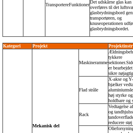
Det udskårne glas kan
Transportere
Funktioner
overføres til det lufts
glasbrydningsbord ge
transportøren, og
knuseoperationen udfø
glasbrydningsbordet.
Kategori
Projekt
Projektinst
Ældningsbeha
tykkere
Maskine
ramme
sektioner.Si
er bearbejdet
sikre nøjagtig
X-akse og Y-
bjælker vedt
Flad stråle
aluminiumsle
høj styrke og
holdbare og s
Vedtagelse af
og tandhjulss
Rack
tandoverflade
reducere støj
Mekanisk del
Olieforsyning