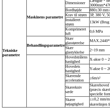
Længde * bre
Dimensioner
3000mm*47
Bordhøjde
880±30 mm (J
Krav til strøm
3P, 380 V, 5
Maskinens parametre
Installeret
13kW (Brug
strøm
Komprimeret
0,6 MPa
luft
Skær
MAX.2440*
glasstørrelse
Behandlingsparametre
Skær
2~19 mm
Tekniske
glastykkelse
parametre
Hovedstrålens
X-akse 0 ~ 2
hastighed
Hovedets
Y-akse 0 ~ 2
hastighed
Skærende
≥6m/s²
acceleration
Skærehoved k
Skærekniv
(præcis skæri
sæde
specielle for
≤±0,2 mm/m（
Skære
nøjagtighed
​​skærelinjen