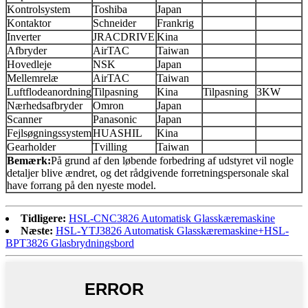
Kontrolsystem
Toshiba
Japan
Kontaktor
Schneider
Frankrig
Inverter
JRACDRIVE
Kina
Afbryder
AirTAC
Taiwan
Hovedleje
NSK
Japan
Mellemrelæ
AirTAC
Taiwan
Luftflodeanordning
Tilpasning
Kina
Tilpasning
3KW
Nærhedsafbryder
Omron
Japan
Scanner
Panasonic
Japan
Fejlsøgningssystem
HUASHIL
Kina
Gearholder
Tvilling
Taiwan
Bemærk
:
På grund af den løbende forbedring af udstyret vil nogle
detaljer blive ændret, og det rådgivende forretningspersonale skal
have forrang på den nyeste model.
Tidligere:
HSL-CNC3826 Automatisk Glasskæremaskine
Næste:
HSL-YTJ3826 Automatisk Glasskæremaskine+HSL-
BPT3826 Glasbrydningsbord