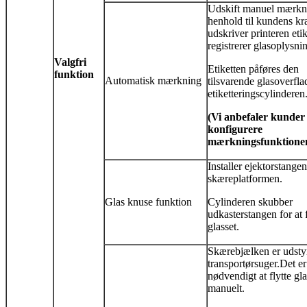
Udskift manuel mærkn
henhold til kundens kr
udskriver printeren etik
registrerer glasoplysnin
Valgfri
Etiketten påføres den
funktion
Automatisk mærkning
tilsvarende glasoverfla
etiketteringscylinderen
(Vi anbefaler kunder
konfigurere
mærkningsfunktione
Installer ejektorstange
skæreplatformen.
Glas knuse funktion
Cylinderen skubber
udkasterstangen for at 
glasset.
Skærebjælken er udsty
transportørsuger.
Det er
nødvendigt at flytte gla
manuelt.