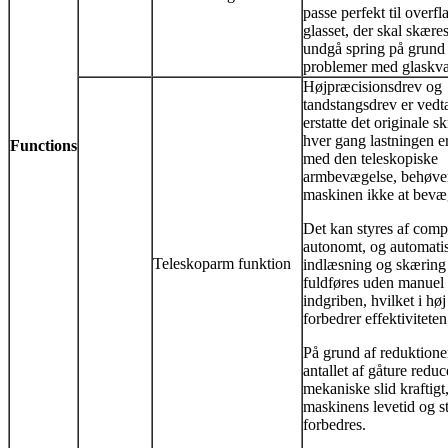
passe perfekt til overflad
glasset, der skal skære
undgå spring på grund 
problemer med glaskval
Højpræcisionsdrev og
tandstangsdrev er vedtag
erstatte det originale s
hver gang lastningen er
F
unctions
med den teleskopiske
armbevægelse, behøve
maskinen ikke at bevæ
Det kan styres af comp
autonomt, og automati
Teleskoparm funktion
indlæsning og skæring
fuldføres uden manuel
indgriben, hvilket i høj
forbedrer effektiviteten
På grund af reduktionen 
antallet af gåture reduc
mekaniske slid kraftigt
maskinens levetid og st
forbedres.