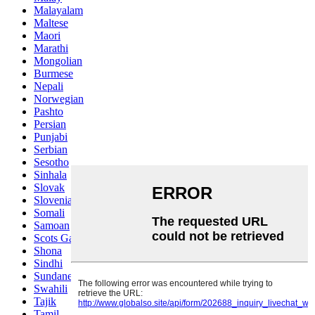
Malayalam
Maltese
Maori
Marathi
Mongolian
Burmese
Nepali
Norwegian
Pashto
Persian
Punjabi
Serbian
Sesotho
Sinhala
Slovak
Slovenian
Somali
Samoan
Scots Gaelic
Shona
Sindhi
Sundanese
Swahili
Tajik
Tamil