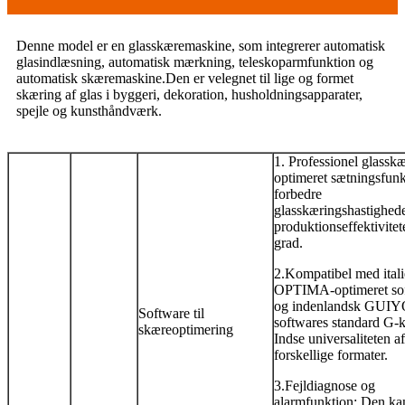
Denne model er en glasskæremaskine, som integrerer automatisk
glasindlæsning, automatisk mærkning, teleskoparmfunktion og
automatisk skæremaskine.Den er velegnet til lige og formet
skæring af glas i byggeri, dekoration, husholdningsapparater,
spejle og kunsthåndværk.
1. Professionel glassk
optimeret sætningsfunk
forbedre
glasskæringshastighed
produktionseffektivitet
grad.
2.Kompatibel med ital
OPTIMA-optimeret so
og indenlandsk GUI
Software til
softwares standard G-
skæreoptimering
Indse universaliteten af ​​
forskellige formater.
3.Fejldiagnose og
alarmfunktion: Den ka